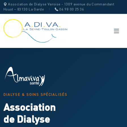
Association de Dialyse Varoise - 1309 avenue du Commandant
Houot – 83130 La Garde
|
04 98 00 25 36
DIALYSE & SOINS SPÉCIALISÉS
Association
de Dialyse