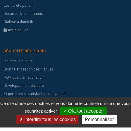
Les livrets patient
Horaires & prestations
Dialyse à domicile
Antibioguide
SÉCURITÉ DES SOINS
Indicateur qualité
Qualité et gestion des risques
Politique d'amélioration
Développement durable
Expérience et satisfaction des patients
Instances
Ce site utilise des cookies et vous donne le contrôle sur ce que vous
souhaitez activer
✓ OK, tout accepter
✗ Interdire tous les cookies
Personnaliser
© 2026 Association de Dialyse Varoise. Tous droits réservés.